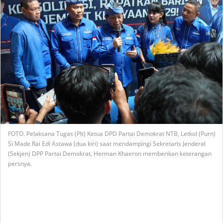
FOTO. Pelaksana Tugas (Plt) Ketua DPD Partai Demokrat NTB, Letkol (Purn)
Si Made Rai Edi Astawa (dua kiri) saat mendampingi Sekretaris Jenderal
(Sekjen) DPP Partai Demokrat, Herman Khaeron memberikan keterangan
persnya.